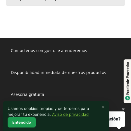
Contáctenos con gusto le atenderemos
Excelente Proveedor
Disponibilidad inmediata de nuestros productos
Asesoría gratuita
Usamos cookies propias y de terceros para
mejorar tu experiencia.
Aviso de privacidad
Si no lo tenemos se los conseguimos
¿Necesita más Información?
Entendido