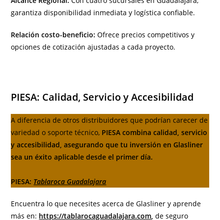
Alcance Regional:
Con cuatro sucursales en Guadalajara,
garantiza disponibilidad inmediata y logística confiable.
Relación costo-beneficio:
Ofrece precios competitivos y
opciones de cotización ajustadas a cada proyecto.
PIESA: Calidad, Servicio y Accesibilidad
A diferencia de otros distribuidores que podrían carecer de
variedad o soporte técnico,
PIESA combina calidad, servicio
y accesibilidad, asegurando que tu inversión en Glasliner
sea un éxito aplicable desde el primer día.
PIESA:
Tablaroca Guadalajara
Encuentra lo que necesites acerca de Glasliner y aprende
más en:
https://tablarocaguadalajara.com
,
de seguro