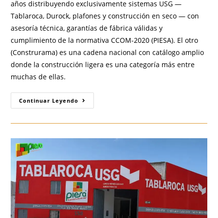
años distribuyendo exclusivamente sistemas USG —
Tablaroca, Durock, plafones y construcción en seco — con
asesoría técnica, garantías de fábrica válidas y
cumplimiento de la normativa CCOM-2020 (PIESA). El otro
(Construrama) es una cadena nacional con catálogo amplio
donde la construcción ligera es una categoría más entre
muchas de ellas.
¿PIESA
Continuar Leyendo
O
Construrama
Para
Construcción
Ligera
En
Guadalajara
Y
ZMG?
La
Respuesta
Es
Simple:
Depende
De
Lo
Que