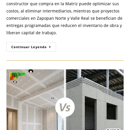
constructor que compra en la Matriz puede optimizar sus
costos, al eliminar intermediarios, mientras que proyectos
comerciales en Zapopan Norte y Valle Real se benefician de
entregas programadas que reducen el inventario de obra y
liberan capital de trabajo.
¿Dónde
Continuar Leyendo
Comprar
Tablaroca,
Durock
Y
Plafones
En
Zapopan?
La
Matriz
PIESA
Parres
Arias
Es
La
Respuesta