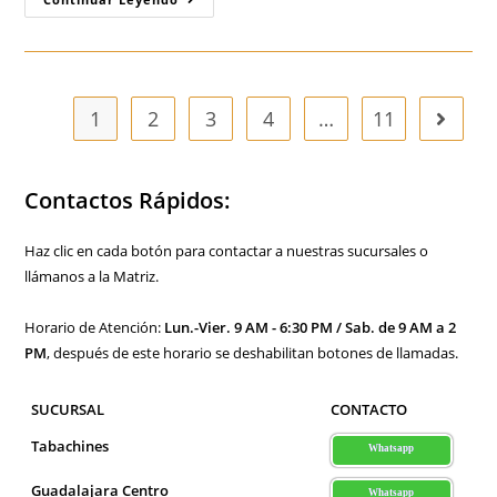
W
Vs
Tablaroca
Y
Durock:
¿Por
Qué
1
2
3
4
…
11
Ir a la 
Conviene
Más
Construir
Con
Tablaroca
Contactos Rápidos:
Y
Con
Durock
Que
Haz clic en cada botón para contactar a nuestras sucursales o
Con
llámanos a la Matriz.
Panel
W
En
Guadalajara,
Horario de Atención:
Lun.-Vier. 9 AM - 6:30 PM / Sab. de 9 AM a 2
México?
PM
, después de este horario se deshabilitan botones de llamadas.
SUCURSAL
CONTACTO
Tabachines
Whatsapp
Guadalajara Centro
Whatsapp