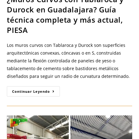
Durock en Guadalajara? Guía
técnica completa y más actual,
PIESA
Los muros curvos con Tablaroca y Durock son superficies
arquitectónicas convexas, cóncavas o en S, construidas
mediante la flexión controlada de paneles de yeso o
tablacemento de cemento sobre bastidores metálicos
diseñados para seguir un radio de curvatura determinado.
¿Muros
Continuar Leyendo
Curvos
Con
Tablaroca
Y
Durock
En
Guadalajara?
Guía
Técnica
Completa