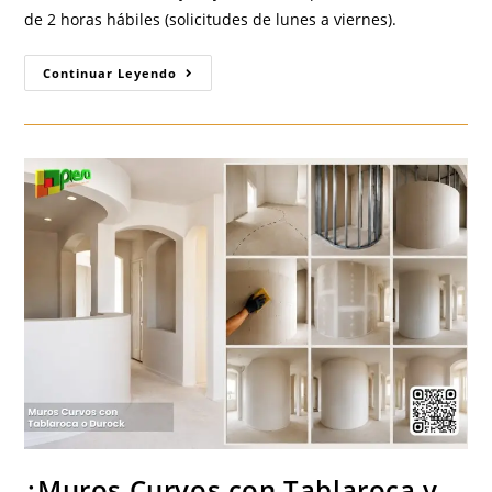
de 2 horas hábiles (solicitudes de lunes a viernes).
¿Entrega
Continuar Leyendo
Inmediata
De
Tablaroca,
Durock
Y
Plafones
En
Guadalajara?:
Usa
El
Servicio
Express
De
PIESA
¿Muros Curvos con Tablaroca y