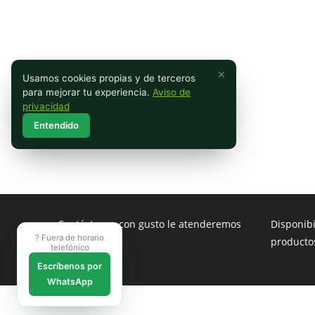
Usamos cookies propias y de terceros
para mejorar tu experiencia.
Aviso de
privacidad
Entendido
Contáctenos con gusto le atenderemos
Disponib
? Fuera de horario
producto
telefónico
Escríbenos por
WhatsApp