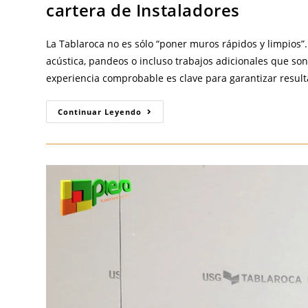
cartera de Instaladores
La Tablaroca no es sólo “poner muros rápidos y limpios”
acústica, pandeos o incluso trabajos adicionales que son
experiencia comprobable es clave para garantizar resul
¿Buscas
Continuar Leyendo
Tablaroqueros?
PIESA
Te
Puede
Recomendar
Una
Amplia
Cartera
De
Instaladores