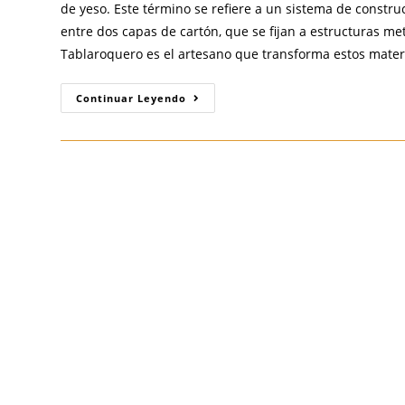
de yeso. Este término se refiere a un sistema de constr
entre dos capas de cartón, que se fijan a estructuras met
Tablaroquero es el artesano que transforma estos materia
Tablaroqueros
Continuar Leyendo
O
Yeseros:
Cuál
Es
La
Elección
Moderna
Para
Paredes
Interiores
En
Guadalajara