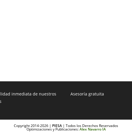
ilidad inmediata de nuestros
Asesoría gratuita
s
Copyright 2014-2026 |
PIESA
| Todos los Derechos Reservados
Optimizaciones y Publicaciones:
Alex Navarro IA