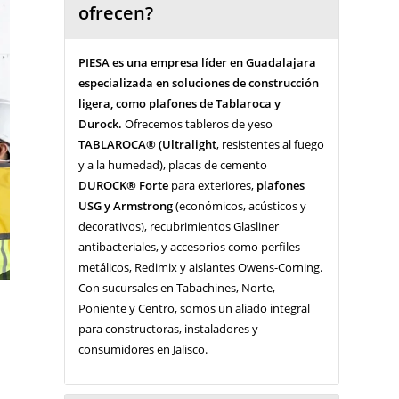
ofrecen?
PIESA es una empresa líder en Guadalajara
especializada en soluciones de construcción
ligera, como plafones de Tablaroca y
Durock.
Ofrecemos tableros de yeso
TABLAROCA® (Ultralight
, resistentes al fuego
y a la humedad), placas de cemento
DUROCK® Forte
para exteriores,
plafones
USG y Armstrong
(económicos, acústicos y
decorativos), recubrimientos Glasliner
antibacteriales, y accesorios como perfiles
metálicos, Redimix y aislantes Owens-Corning.
Con sucursales en Tabachines, Norte,
Poniente y Centro, somos un aliado integral
para constructoras, instaladores y
consumidores en Jalisco.