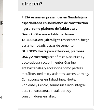
ofrecen?
PIESA es una empresa líder en Guadalajara
especializada en soluciones de construcción
ligera, como plafones de Tablaroca y
Durock.
Ofrecemos tableros de yeso
TABLAROCA® (Ultralight
, resistentes al fuego
y a la humedad), placas de cemento
DUROCK® Forte
para exteriores,
plafones
USG y Armstrong
(económicos, acústicos y
decorativos), recubrimientos Glasliner
antibacteriales, y accesorios como perfiles
metálicos, Redimix y aislantes Owens-Corning.
Con sucursales en Tabachines, Norte,
Poniente y Centro, somos un aliado integral
para constructoras, instaladores y
consumidores en Jalisco.
te