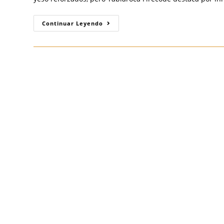
Comparativa
Continuar Leyendo
Estratégica:
Tablaroca
Firecode
Vs.
Fire
Rey
X
–
La
Elección
Inteligente
Para
Seguridad
Contra
Incendios