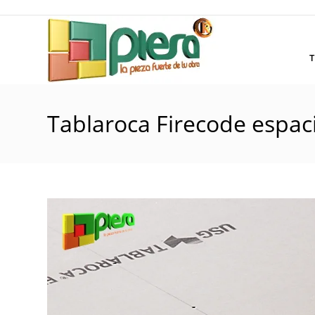
Saltar
al
contenido
T
Tablaroca Firecode espac