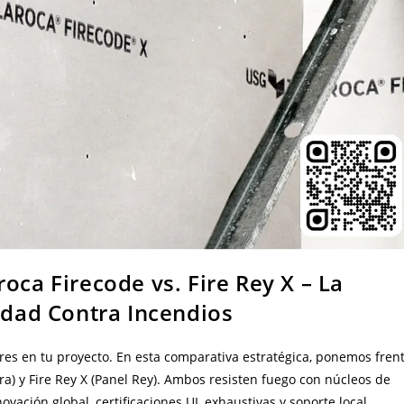
oca Firecode vs. Fire Rey X – La
ridad Contra Incendios
stres en tu proyecto. En esta comparativa estratégica, ponemos fren
ra) y Fire Rey X (Panel Rey). Ambos resisten fuego con núcleos de
vación global, certificaciones UL exhaustivas y soporte local.