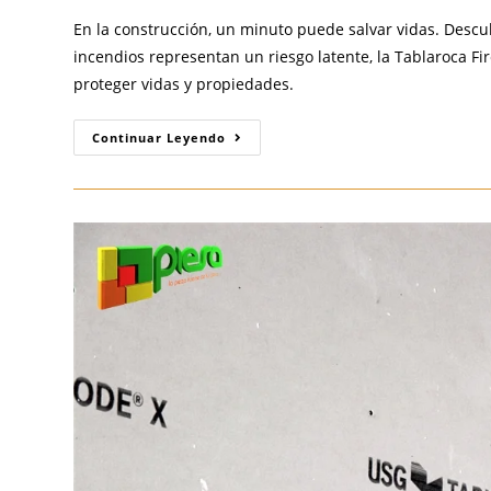
En la construcción, un minuto puede salvar vidas. Desc
incendios representan un riesgo latente, la Tablaroca F
proteger vidas y propiedades.
Tablaroca
Continuar Leyendo
Firecode:
La
Solución
Esencial
Para
La
Seguridad
Contra
Incendios
En
Construcciones
Modernas