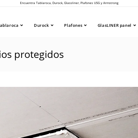
Encuentra Tablaroca, Durock, Glassliner, Plafones USG y Armstrong
ablaroca
Durock
Plafones
GlasLINER panel
ios protegidos