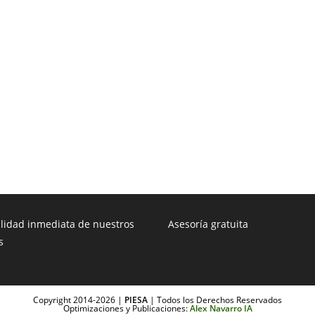
ilidad inmediata de nuestros
Asesoría gratuita
s
Copyright 2014-2026 |
PIESA
| Todos los Derechos Reservados
Optimizaciones y Publicaciones:
Alex Navarro IA