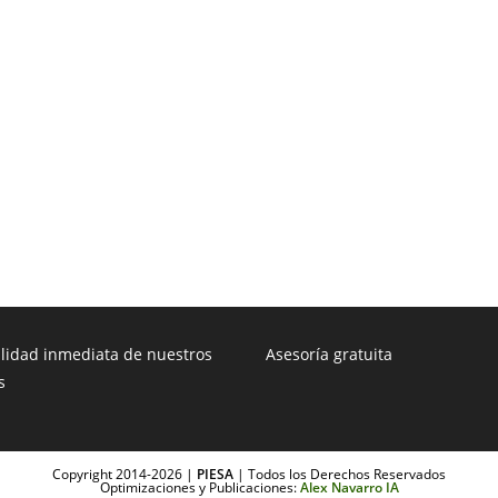
ilidad inmediata de nuestros
Asesoría gratuita
s
Copyright 2014-2026 |
PIESA
| Todos los Derechos Reservados
Optimizaciones y Publicaciones:
Alex Navarro IA