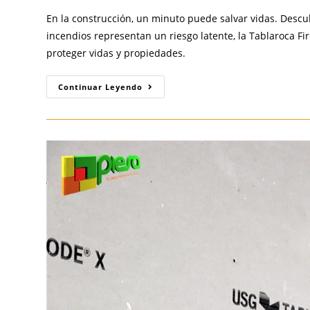
En la construcción, un minuto puede salvar vidas. Desc
incendios representan un riesgo latente, la Tablaroca F
proteger vidas y propiedades.
Tablaroca
Continuar Leyendo
Firecode:
La
Solución
Esencial
Para
La
Seguridad
Contra
Incendios
En
Construcciones
Modernas