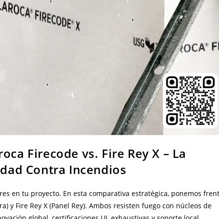
oca Firecode vs. Fire Rey X – La
ridad Contra Incendios
stres en tu proyecto. En esta comparativa estratégica, ponemos fren
ra) y Fire Rey X (Panel Rey). Ambos resisten fuego con núcleos de
vación global, certificaciones UL exhaustivas y soporte local.