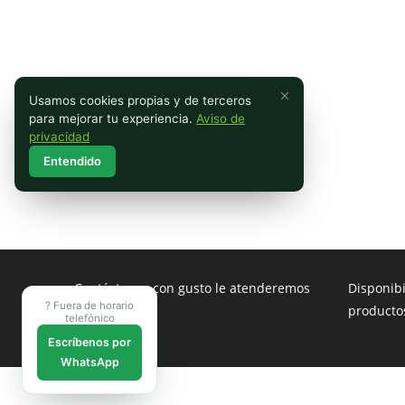
Usamos cookies propias y de terceros
para mejorar tu experiencia.
Aviso de
privacidad
Entendido
Contáctenos con gusto le atenderemos
Disponib
? Fuera de horario
producto
telefónico
Escríbenos por
WhatsApp