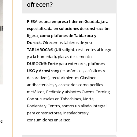
ofrecen?
PIESA es una empresa líder en Guadalajara
especializada en soluciones de construcción
ligera, como plafones de Tablaroca y
Durock.
Ofrecemos tableros de yeso
TABLAROCA® (Ultralight
, resistentes al fuego
y a la humedad), placas de cemento
DUROCK® Forte
para exteriores,
plafones
USG y Armstrong
(económicos, acústicos y
decorativos), recubrimientos Glasliner
antibacteriales, y accesorios como perfiles
metálicos, Redimix y aislantes Owens-Corning.
Con sucursales en Tabachines, Norte,
Poniente y Centro, somos un aliado integral
para constructoras, instaladores y
consumidores en Jalisco.
te