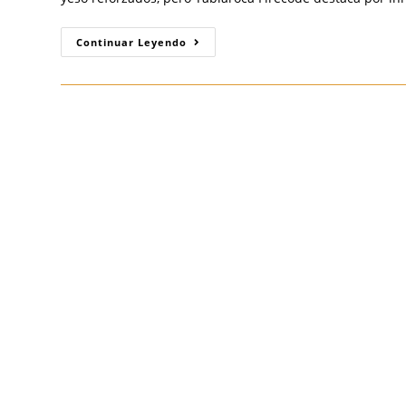
Comparativa
Continuar Leyendo
Estratégica:
Tablaroca
Firecode
Vs.
Fire
Rey
X
–
La
Elección
Inteligente
Para
Seguridad
Contra
Incendios