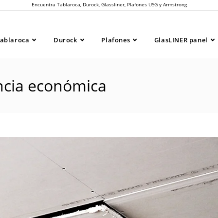
Encuentra Tablaroca, Durock, Glassliner, Plafones USG y Armstrong
ablaroca
Durock
Plafones
GlasLINER panel
encia económica