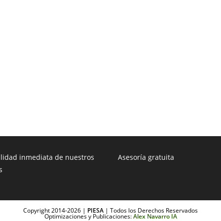
ilidad inmediata de nuestros
Asesoría gratuita
s
Copyright 2014-2026 |
PIESA
| Todos los Derechos Reservados
Optimizaciones y Publicaciones:
Alex Navarro IA