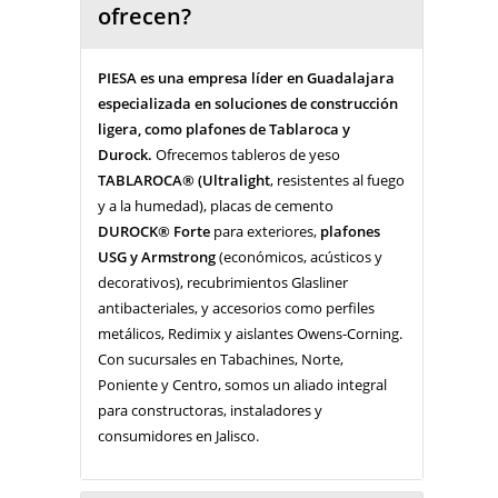
ofrecen?
PIESA es una empresa líder en Guadalajara
especializada en soluciones de construcción
ligera, como plafones de Tablaroca y
Durock.
Ofrecemos tableros de yeso
TABLAROCA® (Ultralight
, resistentes al fuego
y a la humedad), placas de cemento
DUROCK® Forte
para exteriores,
plafones
USG y Armstrong
(económicos, acústicos y
decorativos), recubrimientos Glasliner
antibacteriales, y accesorios como perfiles
metálicos, Redimix y aislantes Owens-Corning.
Con sucursales en Tabachines, Norte,
Poniente y Centro, somos un aliado integral
para constructoras, instaladores y
consumidores en Jalisco.