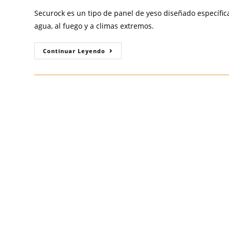
Securock es un tipo de panel de yeso diseñado específica
agua, al fuego y a climas extremos.
Conoce
Continuar Leyendo
El
Securock
Y
Sus
Aspectos
Más
Importantes