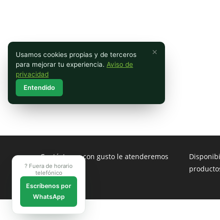
Usamos cookies propias y de terceros
para mejorar tu experiencia.
Aviso de
privacidad
Entendido
Contáctenos con gusto le atenderemos
Disponib
? Fuera de horario
producto
telefónico
Escríbenos por
WhatsApp