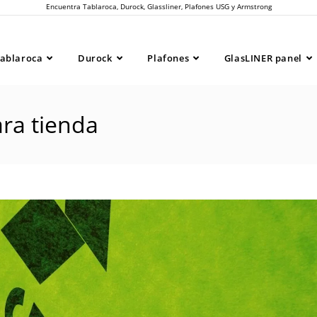
Encuentra Tablaroca, Durock, Glassliner, Plafones USG y Armstrong
ablaroca
Durock
Plafones
GlasLINER panel
ra tienda