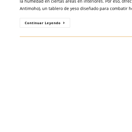
la humedad en ciertas áreas en interiores. Por eso, ofr
Antimoho), un tablero de yeso diseñado para combatir
“Tablaroca
Continuar Leyendo
Verde”:
La
Solución
Antimoho
Para
Espacios
Interiores
Húmedos
En
Guadalajara