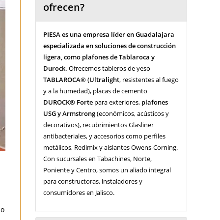
ofrecen?
PIESA es una empresa líder en Guadalajara
especializada en soluciones de construcción
ligera, como plafones de Tablaroca y
Durock.
Ofrecemos tableros de yeso
TABLAROCA® (Ultralight
, resistentes al fuego
y a la humedad), placas de cemento
DUROCK® Forte
para exteriores,
plafones
USG y Armstrong
(económicos, acústicos y
decorativos), recubrimientos Glasliner
antibacteriales, y accesorios como perfiles
metálicos, Redimix y aislantes Owens-Corning.
Con sucursales en Tabachines, Norte,
Poniente y Centro, somos un aliado integral
para constructoras, instaladores y
consumidores en Jalisco.
mo