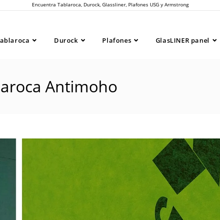
Encuentra Tablaroca, Durock, Glassliner, Plafones USG y Armstrong
ablaroca
Durock
Plafones
GlasLINER panel
blaroca Antimoho