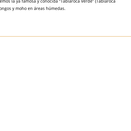
ecemos la ya famosa y conocida “Tablaroca Verde” (Tablaroca
 hongos y moho en áreas húmedas.