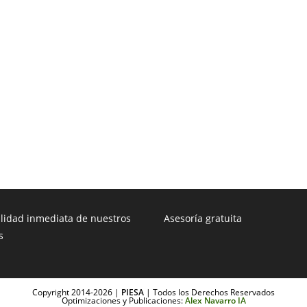
ilidad inmediata de nuestros
Asesoría gratuita
s
Copyright 2014-2026 |
PIESA
| Todos los Derechos Reservados
Optimizaciones y Publicaciones:
Alex Navarro IA