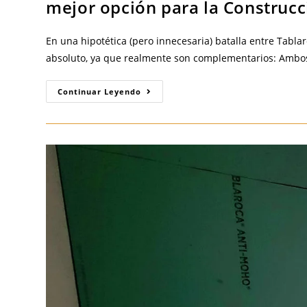
mejor opción para la Construcc
En una hipotética (pero innecesaria) batalla entre Tabla
absoluto, ya que realmente son complementarios: Ambos r
Tablaroca
Continuar Leyendo
Antimoho
Vs.
Securock:
¡Cuándo
El
Color
Verde
Define
La
Mejor
Opción
Para
La
Construcción
Ligera
En
Guadalajara!