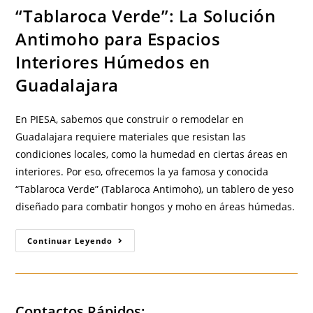
“Tablaroca Verde”: La Solución
Antimoho para Espacios
Interiores Húmedos en
Guadalajara
En PIESA, sabemos que construir o remodelar en
Guadalajara requiere materiales que resistan las
condiciones locales, como la humedad en ciertas áreas en
interiores. Por eso, ofrecemos la ya famosa y conocida
“Tablaroca Verde” (Tablaroca Antimoho), un tablero de yeso
diseñado para combatir hongos y moho en áreas húmedas.
“Tablaroca
Continuar Leyendo
Verde”:
La
Solución
Antimoho
Para
Espacios
Contactos Rápidos:
Interiores