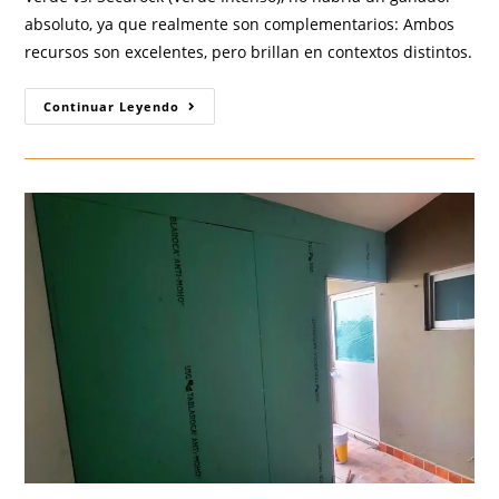
absoluto, ya que realmente son complementarios: Ambos
recursos son excelentes, pero brillan en contextos distintos.
Tablaroca
Continuar Leyendo
Antimoho
Vs.
Securock:
¡Cuándo
El
Color
Verde
Define
La
Mejor
Opción
Para
La
Construcción
Ligera
En
Guadalajara!