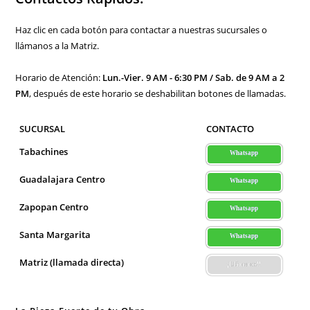
Húmedos
En
Guadalajara
Haz clic en cada botón para contactar a nuestras sucursales o
llámanos a la Matriz.
Horario de Atención:
Lun.-Vier. 9 AM - 6:30 PM / Sab. de 9 AM a 2
PM
, después de este horario se deshabilitan botones de llamadas.
SUCURSAL
CONTACTO
Tabachines
Whatsapp
Guadalajara Centro
Whatsapp
Zapopan Centro
Whatsapp
Santa Margarita
Whatsapp
Matriz (llamada directa)
¡Llámenos!!