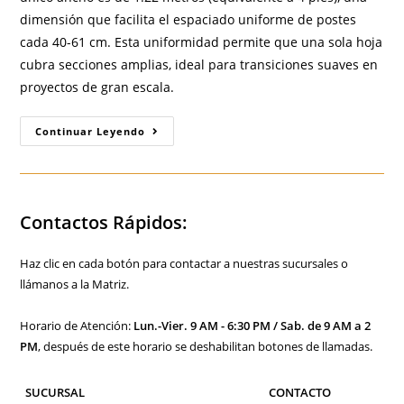
dimensión que facilita el espaciado uniforme de postes
cada 40-61 cm. Esta uniformidad permite que una sola hoja
cubra secciones amplias, ideal para transiciones suaves en
proyectos de gran escala.
Medidas
Continuar Leyendo
De
Tablaroca:
Una
Guía
Completa
Sobre
Contactos Rápidos:
Detalles
Técnicos,
Medidas,
Grosores,
Haz clic en cada botón para contactar a nuestras sucursales o
Tamaños
Y
llámanos a la Matriz.
Tipos
Horario de Atención:
Lun.-Vier. 9 AM - 6:30 PM / Sab. de 9 AM a 2
PM
, después de este horario se deshabilitan botones de llamadas.
SUCURSAL
CONTACTO