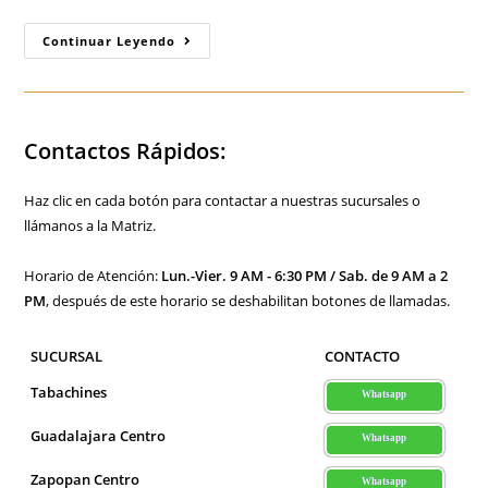
Durock:
Continuar Leyendo
La
Solución
Ideal
Para
Tus
Proyectos
Contactos Rápidos:
Exteriores
Haz clic en cada botón para contactar a nuestras sucursales o
llámanos a la Matriz.
Horario de Atención:
Lun.-Vier. 9 AM - 6:30 PM / Sab. de 9 AM a 2
PM
, después de este horario se deshabilitan botones de llamadas.
SUCURSAL
CONTACTO
Tabachines
Whatsapp
Guadalajara Centro
Whatsapp
Zapopan Centro
Whatsapp