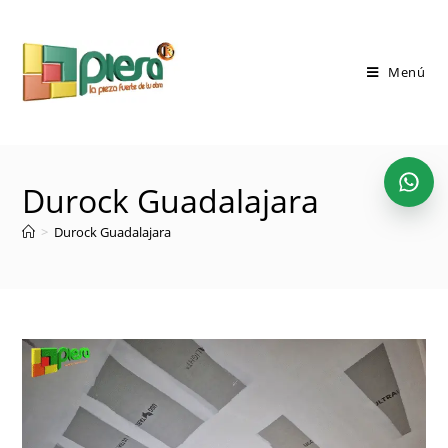
Saltar
al
contenido
Menú
Durock Guadalajara
>
Durock Guadalajara