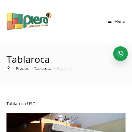
Saltar
al
contenido
Menú
Tablaroca
>
Precios
>
Tablaroca
>
Página 2
Tablaroca USG